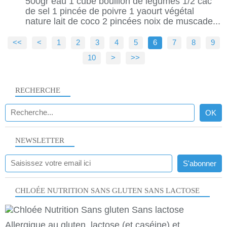
500gr eau 1 cube bouillon de légumes 1/2 cac
de sel 1 pincée de poivre 1 yaourt végétal
nature lait de coco 2 pincées noix de muscade...
<<
<
1
2
3
4
5
6
7
8
9
10
20
30
>
>>
RECHERCHE
NEWSLETTER
CHLOÉE NUTRITION SANS GLUTEN SANS LACTOSE
Allergique au gluten, lactose (et caséine) et