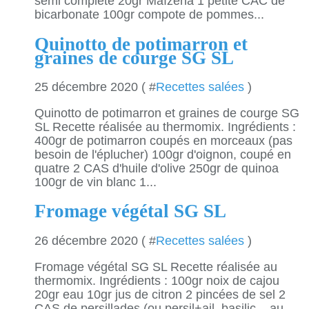
semi complète 20gr Maïzena 1 petite CAC de
bicarbonate 100gr compote de pommes...
Quinotto de potimarron et
graines de courge SG SL
25 décembre 2020 ( #
Recettes salées
)
Quinotto de potimarron et graines de courge SG
SL Recette réalisée au thermomix. Ingrédients :
400gr de potimarron coupés en morceaux (pas
besoin de l'éplucher) 100gr d'oignon, coupé en
quatre 2 CAS d'huile d'olive 250gr de quinoa
100gr de vin blanc 1...
Fromage végétal SG SL
26 décembre 2020 ( #
Recettes salées
)
Fromage végétal SG SL Recette réalisée au
thermomix. Ingrédients : 100gr noix de cajou
20gr eau 10gr jus de citron 2 pincées de sel 2
CAS de persillades (ou persil+ail, basilic... au