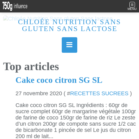
MENU
CHLOÉE NUTRITION SANS
GLUTEN SANS LACTOSE
Allergique au gluten, lactose (et caséine) et passionnée de cuisine, j'élabore des recettes à la fois sucrées et salées. Ayant plusieurs maladies auto immunes, j'essaie de proposer des recettes un maximum IG Bas, en portant une attention particulière sur les aliments utilisés (apports, vitamines, nutriments..). Je fais également bcp de sport donc une bonne alimentation est primordiale!
Top articles
Cake coco citron SG SL
27 novembre 2020 ( #
RECETTES SUCREES
)
Cake coco citron SG SL Ingrédients : 60gr de
sucre complet 60gr de margarine végétale 100gr
de farine de coco 150gr de farine de riz Le zeste
d’un citron 200gr de compote sans sucre 1/2 cac
de bicarbonate 1 pincée de sel Le jus du citron
200 ml de lait...