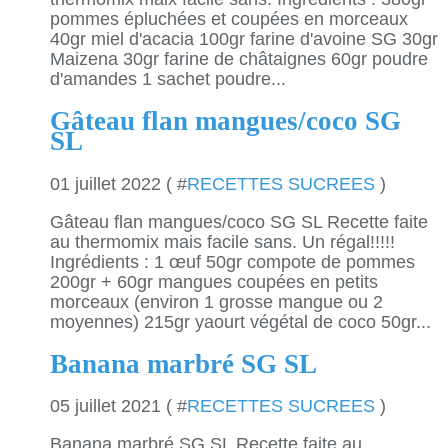
pommes épluchées et coupées en morceaux
40gr miel d'acacia 100gr farine d'avoine SG 30gr
Maizena 30gr farine de châtaignes 60gr poudre
d'amandes 1 sachet poudre...
Gâteau flan mangues/coco SG
SL
01 juillet 2022 ( #
RECETTES SUCREES
)
Gâteau flan mangues/coco SG SL Recette faite
au thermomix mais facile sans. Un régal!!!!!
Ingrédients : 1 œuf 50gr compote de pommes
200gr + 60gr mangues coupées en petits
morceaux (environ 1 grosse mangue ou 2
moyennes) 215gr yaourt végétal de coco 50gr...
Banana marbré SG SL
05 juillet 2021 ( #
RECETTES SUCREES
)
Banana marbré SG SL Recette faite au