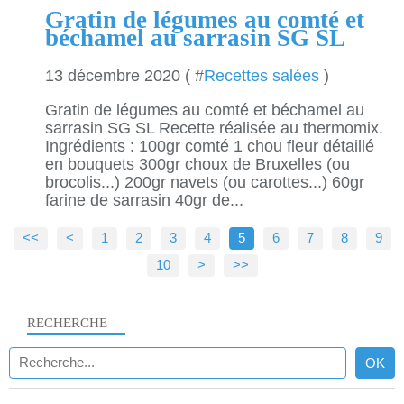
Gratin de légumes au comté et
béchamel au sarrasin SG SL
13 décembre 2020 ( #
Recettes salées
)
Gratin de légumes au comté et béchamel au
sarrasin SG SL Recette réalisée au thermomix.
Ingrédients : 100gr comté 1 chou fleur détaillé
en bouquets 300gr choux de Bruxelles (ou
brocolis...) 200gr navets (ou carottes...) 60gr
farine de sarrasin 40gr de...
<<
<
1
2
3
4
5
6
7
8
9
10
20
30
>
>>
RECHERCHE