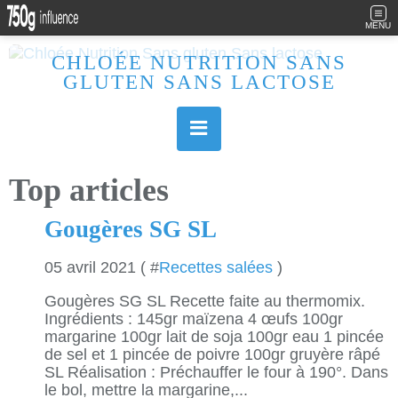
MENU
CHLOÉE NUTRITION SANS
GLUTEN SANS LACTOSE
Allergique au gluten, lactose (et caséine) et passionnée de cuisine, j'élabore des recettes à la fois sucrées et salées. Ayant plusieurs maladies auto immunes, j'essaie de proposer des recettes un maximum IG Bas, en portant une attention particulière sur les aliments utilisés (apports, vitamines, nutriments..). Je fais également bcp de sport donc une bonne alimentation est primordiale!
Top articles
Gougères SG SL
05 avril 2021 ( #
Recettes salées
)
Gougères SG SL Recette faite au thermomix.
Ingrédients : 145gr maïzena 4 œufs 100gr
margarine 100gr lait de soja 100gr eau 1 pincée
de sel et 1 pincée de poivre 100gr gruyère râpé
SL Réalisation : Préchauffer le four à 190°. Dans
le bol, mettre la margarine,...