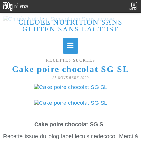
MENU
CHLOÉE NUTRITION SANS
GLUTEN SANS LACTOSE
Allergique au gluten, lactose (et caséine) et passionnée de cuisine, j'élabore des recettes à la fois sucrées et salées. Ayant plusieurs maladies auto immunes, j'essaie de proposer des recettes un maximum IG Bas, en portant une attention particulière sur les aliments utilisés (apports, vitamines, nutriments..). Je fais également bcp de sport donc une bonne alimentation est primordiale!
RECETTES SUCREES
Cake poire chocolat SG SL
27 NOVEMBRE 2020
Cake poire chocolat SG SL
Recette issue du blog lapetitecuisinedecoco! Merci à