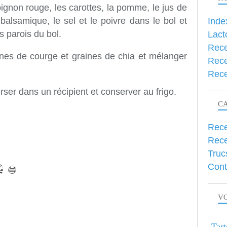
l'oignon rouge, les carottes, la pomme, le jus de
re balsamique, le sel et le poivre dans le bol et
Inde
es parois du bol.
Lact
Rece
aines de courge et graines de chia et mélanger
Rece
Rece
ser dans un récipient et conserver au frigo.
C
Rece
Rece
Truc
Cont
VO
Tart