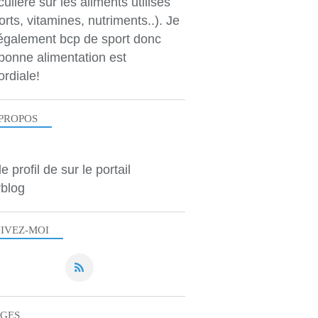
culière sur les aliments utilisés
orts, vitamines, nutriments..). Je
 également bcp de sport donc
bonne alimentation est
ordiale!
PROPOS
le profil de
sur le portail
blog
IVEZ-MOI
AGES