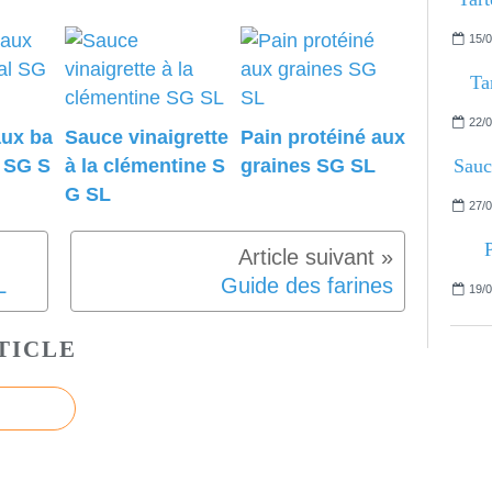
15/0
Ta
22/0
aux ba
Sauce vinaigrette
Pain protéiné aux
Sauc
l SG S
à la clémentine S
graines SG SL
G SL
27/0
L
Guide des farines
19/0
TICLE