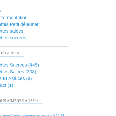
x
ofermentation
ttes Petit déjeuner
ttes salées
ttes sucrées
ATÉGORIES
ttes Sucrees
(445)
ttes Salées
(308)
s Et Astuces
(9)
act
(1)
US AIMEREZ AUSSI :
e protéinée courgettes pesto SG SL