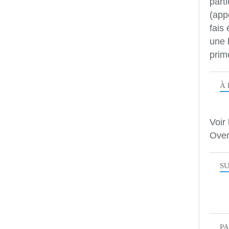
parti
(app
fais
une 
prim
À 
Voir 
Over
SU
P