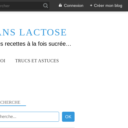
Connexion
+
Créer mon blog
ANS LACTOSE
Allergique au gluten, lactose (et caséine) et passionnée de cuisine, j'élabore des recettes à la fois sucrées et salées. Ayant plusieurs maladies auto immunes, j'essaie de proposer des recettes un maximum IG Bas, en portant une attention particulière sur les aliments utilisés (apports, vitamines, nutriments..). Je fais également bcp de sport donc une bonne alimentation est primordiale!
OI
TRUCS ET ASTUCES
ECHERCHE