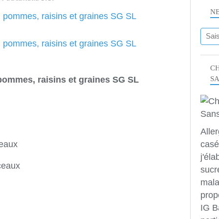
N
CH
S
 pommes, raisins et graines SG SL
Alle
casé
ceaux
j'éla
ceaux
sucr
mala
prop
IG B