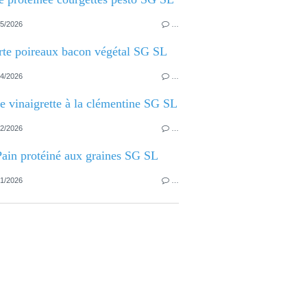
5/2026
…
rte poireaux bacon végétal SG SL
4/2026
…
e vinaigrette à la clémentine SG SL
2/2026
…
Pain protéiné aux graines SG SL
1/2026
…