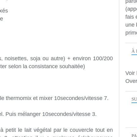
parti
(app
ixés
fais
re
une 
prim
À 
, noisettes, soja ou autre) + environ 100/200
ster selon la consistance souhaitée)
Voir 
Over
 le thermomix et mixer 10secondes/vitesse 7.
SU
 sel. Puis mélanger 10secondes/vitesse 3.
t à petit le lait végétal par le couvercle tout en
P