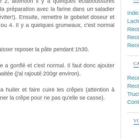
se 2, attention il y a quelques éclaboussures
a préparation avec la farine dans un saladier
Inde
iter!). Ensuite, remettre le gobelet doseur et
Lact
ou 4. Il y a quelques grumeaux, c'est normal
Rece
Rece
Rece
aisser reposer la pâte pendant 1h30.
C
e a gonflé et c'est normal. Il faut donc ajouter
aitée (j'ai rajouté 200gr environ).
Rece
Rece
a huiler et faire cuire les crêpes (attention à
Truc
rner la crêpe pour ne pas qu'elle se casse).
Cont
VO