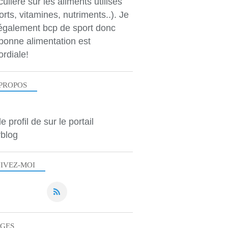
culière sur les aliments utilisés
orts, vitamines, nutriments..). Je
 également bcp de sport donc
bonne alimentation est
ordiale!
PROPOS
le profil de
sur le portail
blog
IVEZ-MOI
AGES