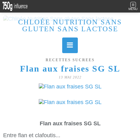
MENU
CHLOÉE NUTRITION SANS
GLUTEN SANS LACTOSE
Allergique au gluten, lactose (et caséine) et passionnée de cuisine, j'élabore des recettes à la fois sucrées et salées. Ayant plusieurs maladies auto immunes, j'essaie de proposer des recettes un maximum IG Bas, en portant une attention particulière sur les aliments utilisés (apports, vitamines, nutriments..). Je fais également bcp de sport donc une bonne alimentation est primordiale!
RECETTES SUCREES
Flan aux fraises SG SL
13 MAI 2022
Flan aux fraises SG SL
Entre flan et clafoutis...