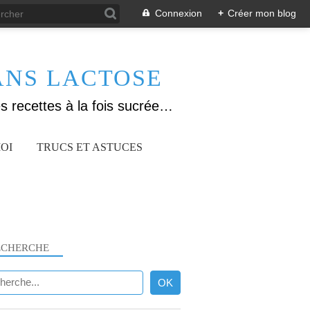
Connexion
+
Créer mon blog
ANS LACTOSE
Allergique au gluten, lactose (et caséine) et passionnée de cuisine, j'élabore des recettes à la fois sucrées et salées. Ayant plusieurs maladies auto immunes, j'essaie de proposer des recettes un maximum IG Bas, en portant une attention particulière sur les aliments utilisés (apports, vitamines, nutriments..). Je fais également bcp de sport donc une bonne alimentation est primordiale!
OI
TRUCS ET ASTUCES
ECHERCHE