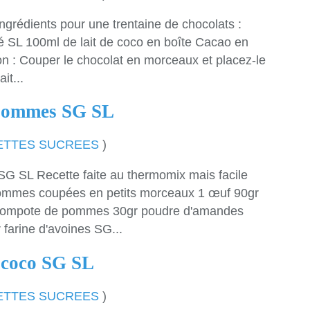
ngrédients pour une trentaine de chocolats :
é SL 100ml de lait de coco en boîte Cacao en
n : Couper le chocolat en morceaux et placez-le
it...
 pommes SG SL
ETTES SUCREES
)
G SL Recette faite au thermomix mais facile
pommes coupées en petits morceaux 1 œuf 90gr
 compote de pommes 30gr poudre d'amandes
farine d'avoines SG...
n coco SG SL
ETTES SUCREES
)