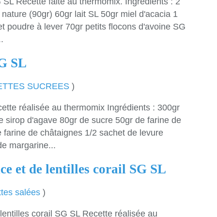
SL Recette faite au thermomix. Ingrédients : 2
nature (90gr) 60gr lait SL 50gr miel d'acacia 1
et poudre à lever 70gr petits flocons d'avoine SG
.
SG SL
ETTES SUCREES
)
tte réalisée au thermomix Ingrédients : 300gr
 sirop d'agave 80gr de sucre 50gr de farine de
 farine de châtaignes 1/2 sachet de levure
de margarine...
e et de lentilles corail SG SL
tes salées
)
lentilles corail SG SL Recette réalisée au