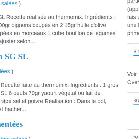
parti
 salées
)
(app
fais
L Recette réalisée au thermomix. Ingrédients :
une 
0gr oignons coupés en 2 15gr huile d'olive
prim
pées en morceaux 1 cube bouillon de légumes
juster selon...
À 
n SG SL
lées
)
Voir 
Over
ecette faite au thermomix. Ingrédients : 1 gros
L 6 oeufs 70gr yaourt végétal ou lait de
 râpé sel et poivre Réalisation : Dans le bol,
SU
t hacher...
mentées
P