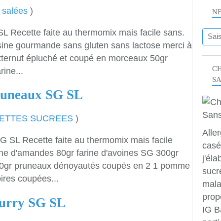
 salées
)
N
L Recette faite au thermomix mais facile sans.
sine gourmande sans gluten sans lactose merci à
butternut épluché et coupé en morceaux 50gr
CH
rine...
S
pruneaux SG SL
ETTES SUCREES
)
Alle
G SL Recette faite au thermomix mais facile
casé
rine d'amandes 80gr farine d'avoines SG 300gr
j'éla
10gr pruneaux dénoyautés coupés en 2 1 pomme
sucr
res coupées...
mala
prop
curry SG SL
IG B