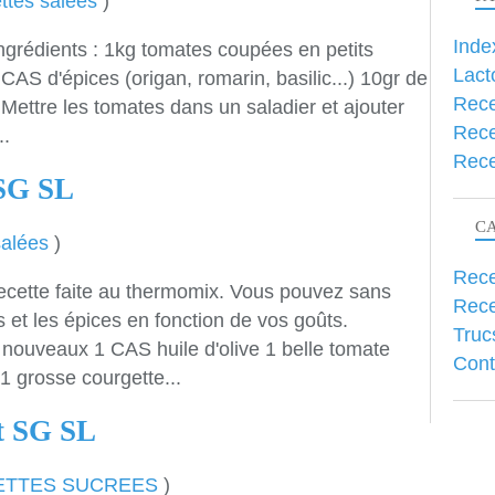
ttes salées
)
Inde
ngrédients : 1kg tomates coupées en petits
Lact
CAS d'épices (origan, romarin, basilic...) 10gr de
Rece
: Mettre les tomates dans un saladier et ajouter
Rece
..
Rece
 SG SL
C
salées
)
Rece
cette faite au thermomix. Vous pouvez sans
Rece
 et les épices en fonction de vos goûts.
Truc
 nouveaux 1 CAS huile d'olive 1 belle tomate
Cont
1 grosse courgette...
at SG SL
ETTES SUCREES
)