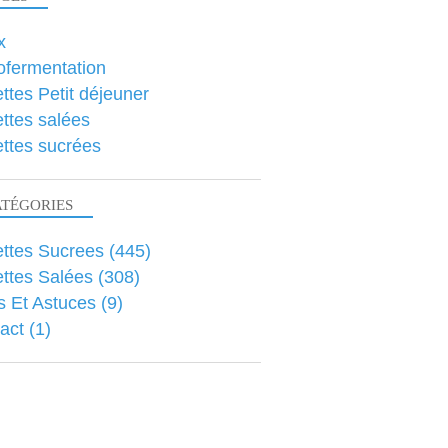
x
ofermentation
ttes Petit déjeuner
ttes salées
ttes sucrées
ATÉGORIES
ttes Sucrees
(445)
ttes Salées
(308)
s Et Astuces
(9)
act
(1)