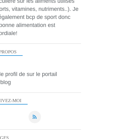
culière sur les aliments utilisés
orts, vitamines, nutriments..). Je
 également bcp de sport donc
bonne alimentation est
ordiale!
PROPOS
le profil de
sur le portail
blog
IVEZ-MOI
AGES