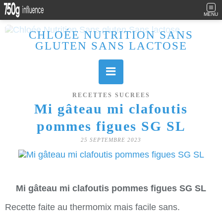
MENU
CHLOÉE NUTRITION SANS
GLUTEN SANS LACTOSE
Allergique au gluten, lactose (et caséine) et passionnée de cuisine, j'élabore des recettes à la fois sucrées et salées. Ayant plusieurs maladies auto immunes, j'essaie de proposer des recettes un maximum IG Bas, en portant une attention particulière sur les aliments utilisés (apports, vitamines, nutriments..). Je fais également bcp de sport donc une bonne alimentation est primordiale!
RECETTES SUCREES
Mi gâteau mi clafoutis
pommes figues SG SL
25 SEPTEMBRE 2023
Mi gâteau mi clafoutis pommes figues SG SL
Recette faite au thermomix mais facile sans.