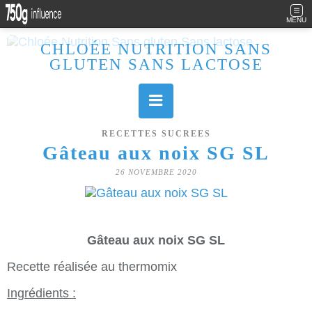
MENU
CHLOÉE NUTRITION SANS
GLUTEN SANS LACTOSE
Allergique au gluten, lactose (et caséine) et passionnée de cuisine, j'élabore des recettes à la fois sucrées et salées. Ayant plusieurs maladies auto immunes, j'essaie de proposer des recettes un maximum IG Bas, en portant une attention particulière sur les aliments utilisés (apports, vitamines, nutriments..). Je fais également bcp de sport donc une bonne alimentation est primordiale!
RECETTES SUCREES
Gâteau aux noix SG SL
26 NOVEMBRE 2020
Gâteau aux noix SG SL
Recette réalisée au thermomix
Ingrédients :