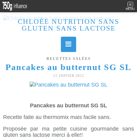
MENU
CHLOÉE NUTRITION SANS
GLUTEN SANS LACTOSE
Allergique au gluten, lactose (et caséine) et passionnée de cuisine, j'élabore des recettes à la fois sucrées et salées. Ayant plusieurs maladies auto immunes, j'essaie de proposer des recettes un maximum IG Bas, en portant une attention particulière sur les aliments utilisés (apports, vitamines, nutriments..). Je fais également bcp de sport donc une bonne alimentation est primordiale!
RECETTES SALÉES
Pancakes au butternut SG SL
15 JANVIER 2022
Pancakes au butternut SG SL
Recette faite au thermomix mais facile sans.
Proposée par ma petite cuisine gourmande sans
gluten sans lactose merci à elle!!