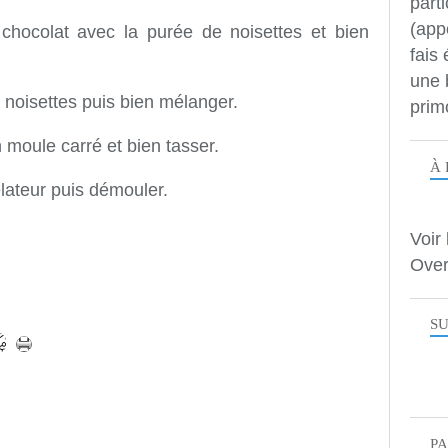
parti
(app
chocolat avec la purée de noisettes et bien
fais
une 
s noisettes puis bien mélanger.
prim
 moule carré et bien tasser.
À 
ateur puis démouler.
Voir 
Over
SU
P