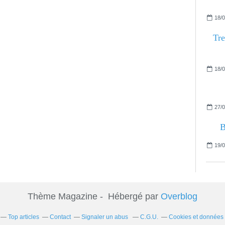
18/0
Tre
18/0
27/0
B
19/0
Thème Magazine - Hébergé par
Overblog
Top articles
Contact
Signaler un abus
C.G.U.
Cookies et données