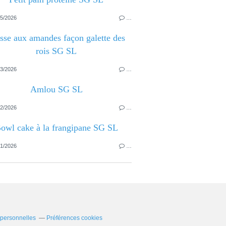
5/2026
…
sse aux amandes façon galette des
rois SG SL
3/2026
…
Amlou SG SL
2/2026
…
owl cake à la frangipane SG SL
1/2026
…
 personnelles
Préférences cookies