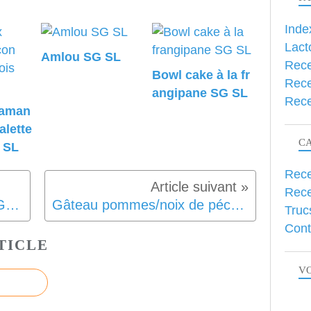
Inde
Lact
Amlou SG SL
Rece
Bowl cake à la fr
Rece
angipane SG SL
Rece
 aman
alette
C
 SL
Rece
Rece
Gâteau flan ananas coco SG SL
Gâteau pommes/noix de pécan SG SL
Truc
Cont
TICLE
VO