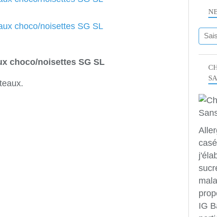
N
aux choco/noisettes SG SL
CH
S
teaux.
Alle
casé
j'éla
sucr
mala
prop
IG B