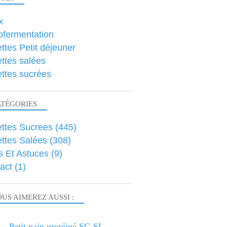
x
ofermentation
ttes Petit déjeuner
ttes salées
ttes sucrées
ATÉGORIES
ttes Sucrees
(445)
ttes Salées
(308)
s Et Astuces
(9)
act
(1)
US AIMEREZ AUSSI :
Petit pain protéiné SG SL