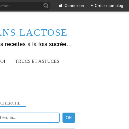
Connexion
+
Créer mon blog
ANS LACTOSE
Allergique au gluten, lactose (et caséine) et passionnée de cuisine, j'élabore des recettes à la fois sucrées et salées. Ayant plusieurs maladies auto immunes, j'essaie de proposer des recettes un maximum IG Bas, en portant une attention particulière sur les aliments utilisés (apports, vitamines, nutriments..). Je fais également bcp de sport donc une bonne alimentation est primordiale!
OI
TRUCS ET ASTUCES
ECHERCHE