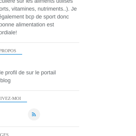
culière sur les aliments utilisés
orts, vitamines, nutriments..). Je
 également bcp de sport donc
bonne alimentation est
ordiale!
PROPOS
le profil de
sur le portail
blog
IVEZ-MOI
AGES