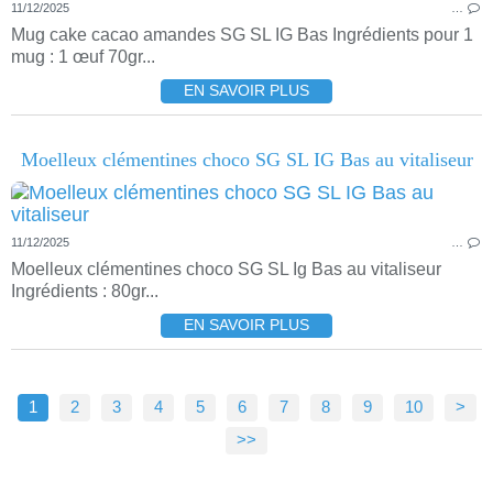
11/12/2025
…
Mug cake cacao amandes SG SL IG Bas Ingrédients pour 1
mug : 1 œuf 70gr...
EN SAVOIR PLUS
Moelleux clémentines choco SG SL IG Bas au vitaliseur
11/12/2025
…
Moelleux clémentines choco SG SL Ig Bas au vitaliseur
Ingrédients : 80gr...
EN SAVOIR PLUS
1
2
3
4
5
6
7
8
9
10
20
30
40
50
60
70
>
>>