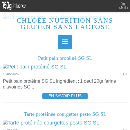
MENU
CHLOÉE NUTRITION SANS
GLUTEN SANS LACTOSE
Allergique au gluten, lactose (et caséine) et passionnée de cuisine, j'élabore des recettes à la fois sucrées et salées. Ayant plusieurs maladies auto immunes, j'essaie de proposer des recettes un maximum IG Bas, en portant une attention particulière sur les aliments utilisés (apports, vitamines, nutriments..). Je fais également bcp de sport donc une bonne alimentation est primordiale!
Petit pain protéiné SG SL
18/05/2026
…
Petit pain protéiné SG SL Ingrédient : 1 oeuf 20gr farine
d'avoines SG...
EN SAVOIR PLUS
Tarte protéinée courgettes pesto SG SL