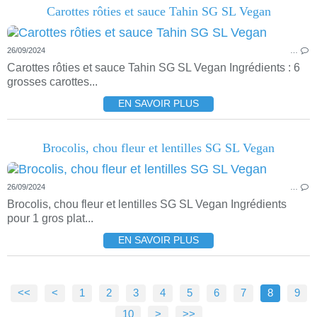
Carottes rôties et sauce Tahin SG SL Vegan
26/09/2024
…
Carottes rôties et sauce Tahin SG SL Vegan Ingrédients : 6
grosses carottes...
EN SAVOIR PLUS
Brocolis, chou fleur et lentilles SG SL Vegan
26/09/2024
…
Brocolis, chou fleur et lentilles SG SL Vegan Ingrédients
pour 1 gros plat...
EN SAVOIR PLUS
<<
<
1
2
3
4
5
6
7
8
9
10
20
30
>
>>