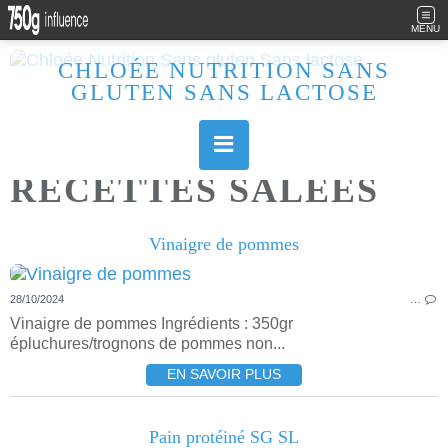
MENU
CHLOÉE NUTRITION SANS
GLUTEN SANS LACTOSE
Allergique au gluten, lactose (et caséine) et passionnée de cuisine, j'élabore des recettes à la fois sucrées et salées. Ayant plusieurs maladies auto immunes, j'essaie de proposer des recettes un maximum IG Bas, en portant une attention particulière sur les aliments utilisés (apports, vitamines, nutriments..). Je fais également bcp de sport donc une bonne alimentation est primordiale!
RECETTES SALEES
Vinaigre de pommes
28/10/2024
…
Vinaigre de pommes Ingrédients : 350gr
épluchures/trognons de pommes non...
EN SAVOIR PLUS
Pain protéiné SG SL