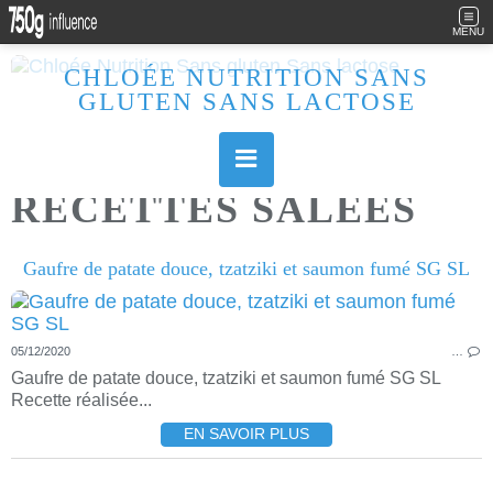
MENU
CHLOÉE NUTRITION SANS
GLUTEN SANS LACTOSE
Allergique au gluten, lactose (et caséine) et passionnée de cuisine, j'élabore des recettes à la fois sucrées et salées. Ayant plusieurs maladies auto immunes, j'essaie de proposer des recettes un maximum IG Bas, en portant une attention particulière sur les aliments utilisés (apports, vitamines, nutriments..). Je fais également bcp de sport donc une bonne alimentation est primordiale!
RECETTES SALEES
Gaufre de patate douce, tzatziki et saumon fumé SG SL
05/12/2020
…
Gaufre de patate douce, tzatziki et saumon fumé SG SL
Recette réalisée...
EN SAVOIR PLUS