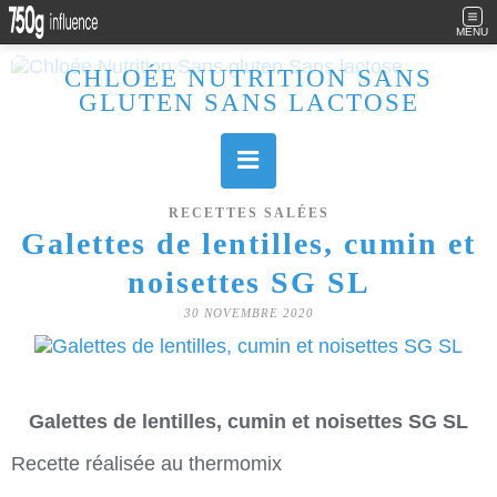
MENU
CHLOÉE NUTRITION SANS
GLUTEN SANS LACTOSE
Allergique au gluten, lactose (et caséine) et passionnée de cuisine, j'élabore des recettes à la fois sucrées et salées. Ayant plusieurs maladies auto immunes, j'essaie de proposer des recettes un maximum IG Bas, en portant une attention particulière sur les aliments utilisés (apports, vitamines, nutriments..). Je fais également bcp de sport donc une bonne alimentation est primordiale!
RECETTES SALÉES
Galettes de lentilles, cumin et
noisettes SG SL
30 NOVEMBRE 2020
Galettes de lentilles, cumin et noisettes SG SL
Recette réalisée au thermomix