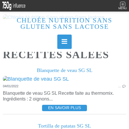
MENU
CHLOÉE NUTRITION SANS
GLUTEN SANS LACTOSE
Allergique au gluten, lactose (et caséine) et passionnée de cuisine, j'élabore des recettes à la fois sucrées et salées. Ayant plusieurs maladies auto immunes, j'essaie de proposer des recettes un maximum IG Bas, en portant une attention particulière sur les aliments utilisés (apports, vitamines, nutriments..). Je fais également bcp de sport donc une bonne alimentation est primordiale!
RECETTES SALEES
Blanquette de veau SG SL
04/01/2022
…
Blanquette de veau SG SL Recette faite au thermomix.
Ingrédients : 2 oignons...
EN SAVOIR PLUS
Tortilla de patatas SG SL