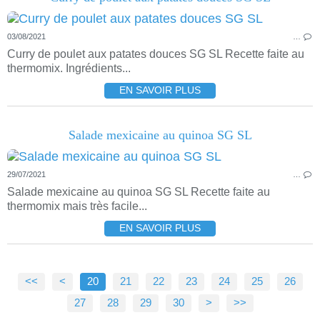
03/08/2021
…
Curry de poulet aux patates douces SG SL Recette faite au
thermomix. Ingrédients...
EN SAVOIR PLUS
Salade mexicaine au quinoa SG SL
29/07/2021
…
Salade mexicaine au quinoa SG SL Recette faite au
thermomix mais très facile...
EN SAVOIR PLUS
<<
<
10
20
21
22
23
24
25
26
27
28
29
30
>
>>