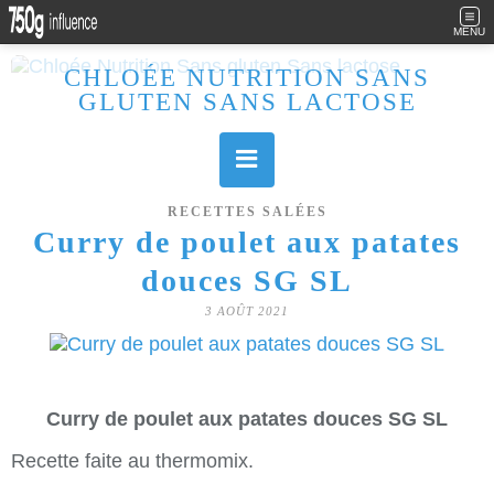
MENU
CHLOÉE NUTRITION SANS
GLUTEN SANS LACTOSE
Allergique au gluten, lactose (et caséine) et passionnée de cuisine, j'élabore des recettes à la fois sucrées et salées. Ayant plusieurs maladies auto immunes, j'essaie de proposer des recettes un maximum IG Bas, en portant une attention particulière sur les aliments utilisés (apports, vitamines, nutriments..). Je fais également bcp de sport donc une bonne alimentation est primordiale!
RECETTES SALÉES
Curry de poulet aux patates
douces SG SL
3 AOÛT 2021
Curry de poulet aux patates douces SG SL
Recette faite au thermomix.