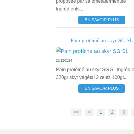
proposée par salomelafermentee
Ingrédients...
EN SAVOIR PLUS
Pain protéiné au skyr SG SL
22/12/2024
Pain protéiné au skyr SG SL Ingrédie
320gr skyr végétal 2 œufs 100gr...
EN SAVOIR PLUS
<<
<
1
2
3