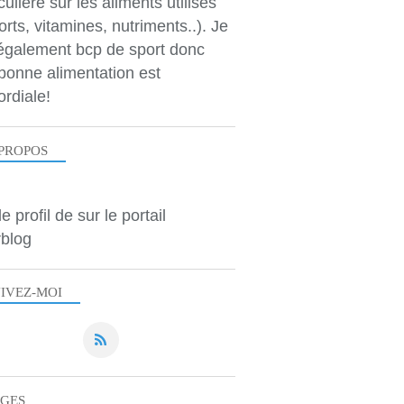
culière sur les aliments utilisés
RECETTES SALÉES
orts, vitamines, nutriments..). Je
 également bcp de sport donc
bonne alimentation est
ordiale!
PROPOS
le profil de
sur le portail
RECETTES SALÉES
blog
IVEZ-MOI
AGES