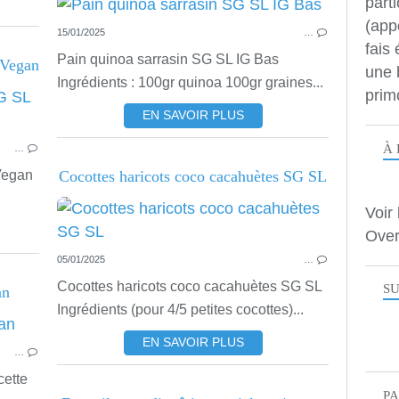
parti
(app
15/01/2025
…
fais
Pain quinoa sarrasin SG SL IG Bas
 Vegan
une 
Ingrédients : 100gr quinoa 100gr graines...
prim
RECETTES SALÉES
EN SAVOIR PLUS
À 
…
Vegan
Cocottes haricots coco cacahuètes SG SL
Voir 
Over
05/01/2025
…
Cocottes haricots coco cacahuètes SG SL
SU
an
Ingrédients (pour 4/5 petites cocottes)...
RECETTES SALÉES
EN SAVOIR PLUS
…
cette
P