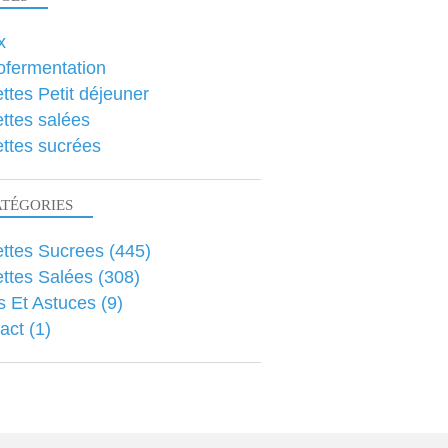
x
ofermentation
RECETTES SALÉES
ttes Petit déjeuner
ttes salées
ttes sucrées
ATÉGORIES
ttes Sucrees
(445)
ttes Salées
(308)
s Et Astuces
(9)
act
(1)