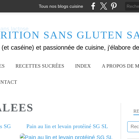
Tous nos blogs cuisine
RITION SANS GLUTEN S
ES
RECETTES SUCRÉES
INDEX
A PROPOS DE M
NTACT
ALEES
R
es SG
Pain au lin et levain protéiné SG SL