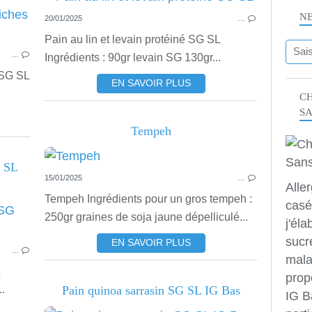
N
20/01/2025
…
RECETTES SALÉES
Pain au lin et levain protéiné SG SL
…
Ingrédients : 90gr levain SG 130gr...
 SG SL
EN SAVOIR PLUS
CH
S
Tempeh
G SL
15/01/2025
…
Alle
Tempeh Ingrédients pour un gros tempeh :
casé
RECETTES SALÉES
250gr graines de soja jaune dépelliculé...
j'éla
sucr
EN SAVOIR PLUS
…
mala
prop
..
Pain quinoa sarrasin SG SL IG Bas
IG B