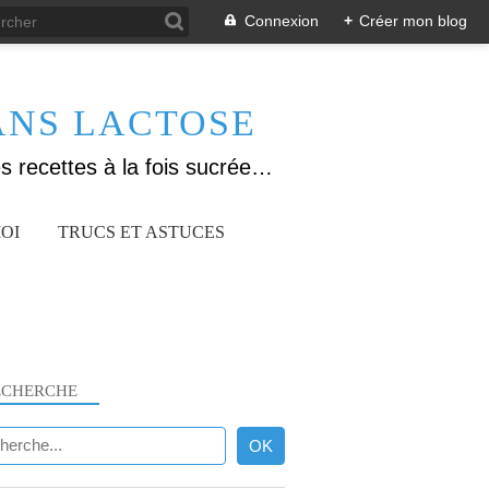
Connexion
+
Créer mon blog
ANS LACTOSE
Allergique au gluten, lactose (et caséine) et passionnée de cuisine, j'élabore des recettes à la fois sucrées et salées. Ayant plusieurs maladies auto immunes, j'essaie de proposer des recettes un maximum IG Bas, en portant une attention particulière sur les aliments utilisés (apports, vitamines, nutriments..). Je fais également bcp de sport donc une bonne alimentation est primordiale!
OI
TRUCS ET ASTUCES
ECHERCHE