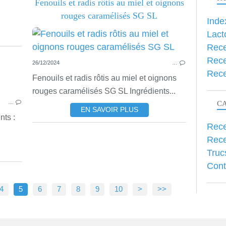
Fenouils et radis rôtis au miel et oignons
rouges caramélisés SG SL
Inde
Lact
Rece
Rece
26/12/2024
…
Rece
Fenouils et radis rôtis au miel et oignons
RECETTES SALÉES
rouges caramélisés SG SL Ingrédients...
…
C
EN SAVOIR PLUS
nts :
Rece
Rece
Truc
Cont
20
30
4
5
6
7
8
9
10
>
>>