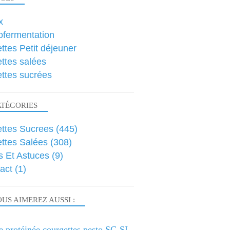
x
ofermentation
ttes Petit déjeuner
ttes salées
ttes sucrées
ATÉGORIES
ttes Sucrees
(445)
ttes Salées
(308)
s Et Astuces
(9)
act
(1)
US AIMEREZ AUSSI :
e protéinée courgettes pesto SG SL