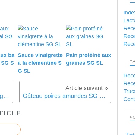
Inde
Lact
Rece
Rece
Rece
aux ba
Sauce vinaigrette
Pain protéiné aux
C
l SG S
à la clémentine S
graines SG SL
G SL
Rece
Rece
Truc
Fondant protéiné au skyr végétal SG SL Vegan
Gâteau poires amandes SG SL IG bas
Cont
TICLE
VO
Tart