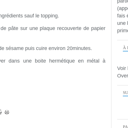
parti
(app
fais
ngrédients sauf le topping.
une 
fé de pâte sur une plaque recouverte de papier
prim
À 
de sésame puis cuire environ 20minutes.
erver dans une boite hermétique en métal à
Voir 
Over
SU
P