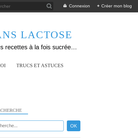
Connexion
+
Créer mon blog
ANS LACTOSE
Allergique au gluten, lactose (et caséine) et passionnée de cuisine, j'élabore des recettes à la fois sucrées et salées. Ayant plusieurs maladies auto immunes, j'essaie de proposer des recettes un maximum IG Bas, en portant une attention particulière sur les aliments utilisés (apports, vitamines, nutriments..). Je fais également bcp de sport donc une bonne alimentation est primordiale!
OI
TRUCS ET ASTUCES
ECHERCHE