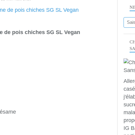
N
ine de pois chiches SG SL Vegan
CH
S
Alle
casé
j'éla
sucr
 sésame
mala
prop
IG B