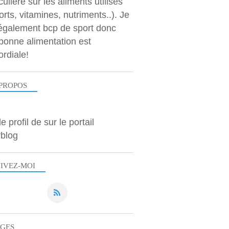
culière sur les aliments utilisés
orts, vitamines, nutriments..). Je
 également bcp de sport donc
bonne alimentation est
ordiale!
PROPOS
le profil de
sur le portail
blog
IVEZ-MOI
AGES