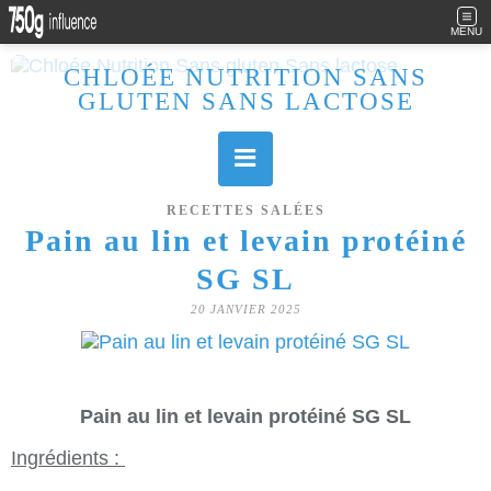
MENU
CHLOÉE NUTRITION SANS
GLUTEN SANS LACTOSE
Allergique au gluten, lactose (et caséine) et passionnée de cuisine, j'élabore des recettes à la fois sucrées et salées. Ayant plusieurs maladies auto immunes, j'essaie de proposer des recettes un maximum IG Bas, en portant une attention particulière sur les aliments utilisés (apports, vitamines, nutriments..). Je fais également bcp de sport donc une bonne alimentation est primordiale!
RECETTES SALÉES
Pain au lin et levain protéiné
SG SL
20 JANVIER 2025
Pain au lin et levain protéiné SG SL
Ingrédients :