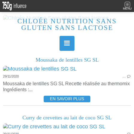
MENU
CHLOÉE NUTRITION SANS
GLUTEN SANS LACTOSE
Allergique au gluten, lactose (et caséine) et passionnée de cuisine, j'élabore des recettes à la fois sucrées et salées. Ayant plusieurs maladies auto immunes, j'essaie de proposer des recettes un maximum IG Bas, en portant une attention particulière sur les aliments utilisés (apports, vitamines, nutriments..). Je fais également bcp de sport donc une bonne alimentation est primordiale!
Moussaka de lentilles SG SL
29/11/2020
…
Moussaka de lentilles SG SL Recette réalisée au thermomix
Ingrédients :...
EN SAVOIR PLUS
Curry de crevettes au lait de coco SG SL