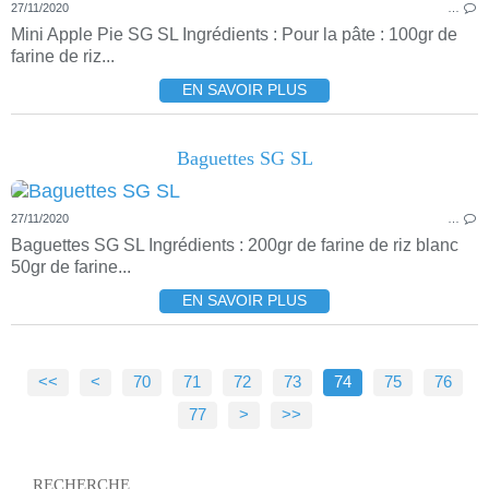
27/11/2020
…
Mini Apple Pie SG SL Ingrédients : Pour la pâte : 100gr de
farine de riz...
EN SAVOIR PLUS
Baguettes SG SL
27/11/2020
…
Baguettes SG SL Ingrédients : 200gr de farine de riz blanc
50gr de farine...
EN SAVOIR PLUS
<<
<
10
20
30
40
50
60
70
71
72
73
74
75
76
77
>
>>
RECHERCHE