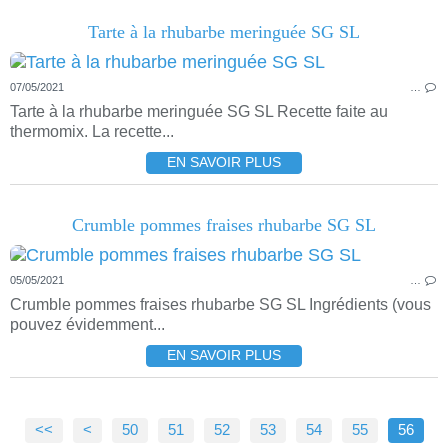
Tarte à la rhubarbe meringuée SG SL
07/05/2021
…
Tarte à la rhubarbe meringuée SG SL Recette faite au
thermomix. La recette...
EN SAVOIR PLUS
Crumble pommes fraises rhubarbe SG SL
05/05/2021
…
Crumble pommes fraises rhubarbe SG SL Ingrédients (vous
pouvez évidemment...
EN SAVOIR PLUS
<<
<
10
20
30
40
50
51
52
53
54
55
56