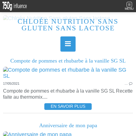
MENU
CHLOÉE NUTRITION SANS
GLUTEN SANS LACTOSE
Allergique au gluten, lactose (et caséine) et passionnée de cuisine, j'élabore des recettes à la fois sucrées et salées. Ayant plusieurs maladies auto immunes, j'essaie de proposer des recettes un maximum IG Bas, en portant une attention particulière sur les aliments utilisés (apports, vitamines, nutriments..). Je fais également bcp de sport donc une bonne alimentation est primordiale!
Compote de pommes et rhubarbe à la vanille SG SL
17/05/2021
…
Compote de pommes et rhubarbe à la vanille SG SL Recette
faite au thermomix....
EN SAVOIR PLUS
Anniversaire de mon papa