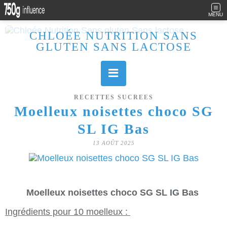
MENU
CHLOÉE NUTRITION SANS
GLUTEN SANS LACTOSE
Allergique au gluten, lactose (et caséine) et passionnée de cuisine, j'élabore des recettes à la fois sucrées et salées. Ayant plusieurs maladies auto immunes, j'essaie de proposer des recettes un maximum IG Bas, en portant une attention particulière sur les aliments utilisés (apports, vitamines, nutriments..). Je fais également bcp de sport donc une bonne alimentation est primordiale!
RECETTES SUCREES
Moelleux noisettes choco SG
SL IG Bas
13 AOÛT 2025
Moelleux noisettes choco SG SL IG Bas
Ingrédients pour 10 moelleux :