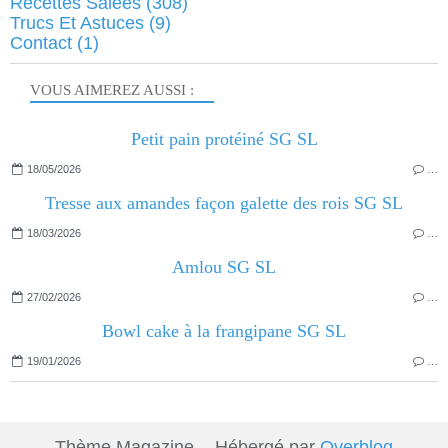
Recettes Salées
(308)
Trucs Et Astuces
(9)
Contact
(1)
VOUS AIMEREZ AUSSI :
Petit pain protéiné SG SL
18/05/2026
…
Tresse aux amandes façon galette des rois SG SL
18/03/2026
…
Amlou SG SL
27/02/2026
…
Bowl cake à la frangipane SG SL
19/01/2026
…
Thème Magazine - Hébergé par
Overblog