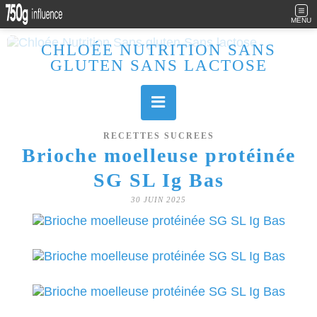
MENU
CHLOÉE NUTRITION SANS
GLUTEN SANS LACTOSE
Allergique au gluten, lactose (et caséine) et passionnée de cuisine, j'élabore des recettes à la fois sucrées et salées. Ayant plusieurs maladies auto immunes, j'essaie de proposer des recettes un maximum IG Bas, en portant une attention particulière sur les aliments utilisés (apports, vitamines, nutriments..). Je fais également bcp de sport donc une bonne alimentation est primordiale!
RECETTES SUCREES
Brioche moelleuse protéinée
SG SL Ig Bas
30 JUIN 2025