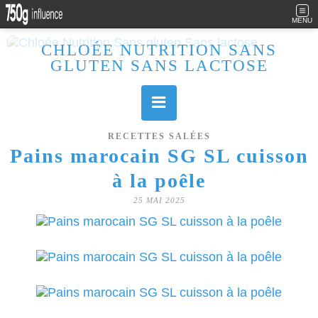
MENU
CHLOÉE NUTRITION SANS
GLUTEN SANS LACTOSE
Allergique au gluten, lactose (et caséine) et passionnée de cuisine, j'élabore des recettes à la fois sucrées et salées. Ayant plusieurs maladies auto immunes, j'essaie de proposer des recettes un maximum IG Bas, en portant une attention particulière sur les aliments utilisés (apports, vitamines, nutriments..). Je fais également bcp de sport donc une bonne alimentation est primordiale!
RECETTES SALÉES
Pains marocain SG SL cuisson
à la poêle
25 MAI 2025