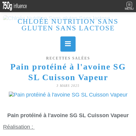
MENU
CHLOÉE NUTRITION SANS
GLUTEN SANS LACTOSE
Allergique au gluten, lactose (et caséine) et passionnée de cuisine, j'élabore des recettes à la fois sucrées et salées. Ayant plusieurs maladies auto immunes, j'essaie de proposer des recettes un maximum IG Bas, en portant une attention particulière sur les aliments utilisés (apports, vitamines, nutriments..). Je fais également bcp de sport donc une bonne alimentation est primordiale!
RECETTES SALÉES
Pain protéiné à l'avoine SG
SL Cuisson Vapeur
3 MARS 2025
Pain protéiné à l'avoine SG SL Cuisson Vapeur
Réalisation :