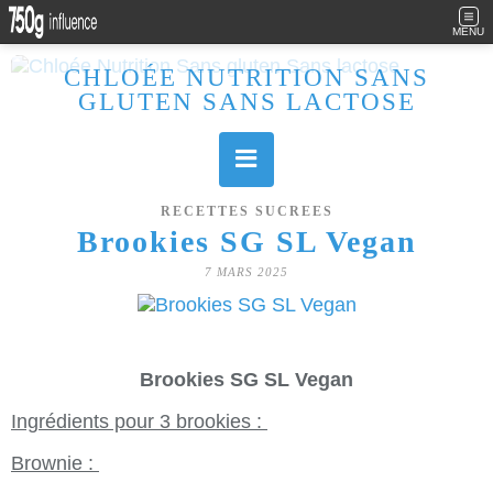
MENU
CHLOÉE NUTRITION SANS
GLUTEN SANS LACTOSE
Allergique au gluten, lactose (et caséine) et passionnée de cuisine, j'élabore des recettes à la fois sucrées et salées. Ayant plusieurs maladies auto immunes, j'essaie de proposer des recettes un maximum IG Bas, en portant une attention particulière sur les aliments utilisés (apports, vitamines, nutriments..). Je fais également bcp de sport donc une bonne alimentation est primordiale!
RECETTES SUCREES
Brookies SG SL Vegan
7 MARS 2025
Brookies SG SL Vegan
Ingrédients pour 3 brookies :
Brownie :