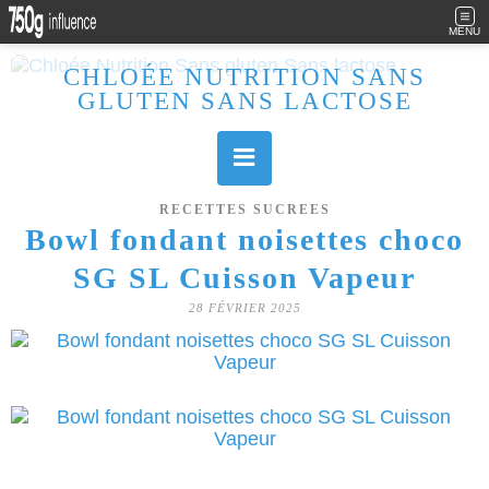
MENU
CHLOÉE NUTRITION SANS
GLUTEN SANS LACTOSE
Allergique au gluten, lactose (et caséine) et passionnée de cuisine, j'élabore des recettes à la fois sucrées et salées. Ayant plusieurs maladies auto immunes, j'essaie de proposer des recettes un maximum IG Bas, en portant une attention particulière sur les aliments utilisés (apports, vitamines, nutriments..). Je fais également bcp de sport donc une bonne alimentation est primordiale!
RECETTES SUCREES
Bowl fondant noisettes choco
SG SL Cuisson Vapeur
28 FÉVRIER 2025