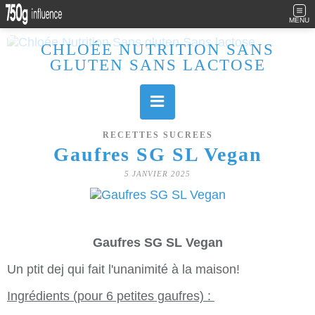
MENU
CHLOÉE NUTRITION SANS
GLUTEN SANS LACTOSE
Allergique au gluten, lactose (et caséine) et passionnée de cuisine, j'élabore des recettes à la fois sucrées et salées. Ayant plusieurs maladies auto immunes, j'essaie de proposer des recettes un maximum IG Bas, en portant une attention particulière sur les aliments utilisés (apports, vitamines, nutriments..). Je fais également bcp de sport donc une bonne alimentation est primordiale!
RECETTES SUCREES
Gaufres SG SL Vegan
5 JANVIER 2025
Gaufres SG SL Vegan
Un ptit dej qui fait l'unanimité à la maison!
Ingrédients (pour 6 petites gaufres) :