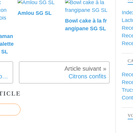
Inde
Amlou SG SL
Lact
Bowl cake à la fr
Rece
angipane SG SL
Rece
 aman
Rece
alette
 SL
C
Rece
Rôti de lentilles et patates douces SG SL Vegan
Citrons confits
Rece
Truc
TICLE
Cont
VO