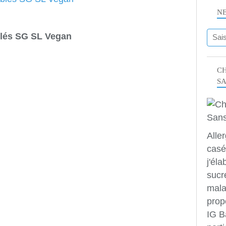
N
lés SG SL Vegan
CH
S
Alle
casé
j'éla
sucr
mala
prop
IG B