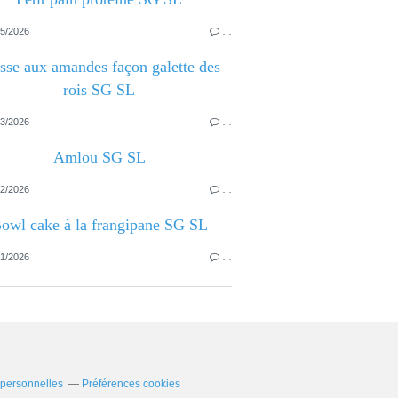
5/2026
…
sse aux amandes façon galette des
rois SG SL
3/2026
…
Amlou SG SL
2/2026
…
owl cake à la frangipane SG SL
1/2026
…
 personnelles
Préférences cookies