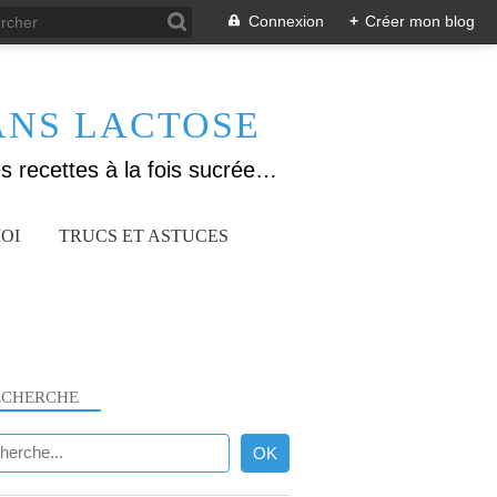
Connexion
+
Créer mon blog
ANS LACTOSE
Allergique au gluten, lactose (et caséine) et passionnée de cuisine, j'élabore des recettes à la fois sucrées et salées. Ayant plusieurs maladies auto immunes, j'essaie de proposer des recettes un maximum IG Bas, en portant une attention particulière sur les aliments utilisés (apports, vitamines, nutriments..). Je fais également bcp de sport donc une bonne alimentation est primordiale!
OI
TRUCS ET ASTUCES
ECHERCHE