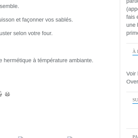
parti
nsemble.
(app
fais
uisson et façonner vos sablés.
une 
prim
ster selon votre four.
À 
te hermétique à témpérature ambiante.
Voir 
Over
SU
P