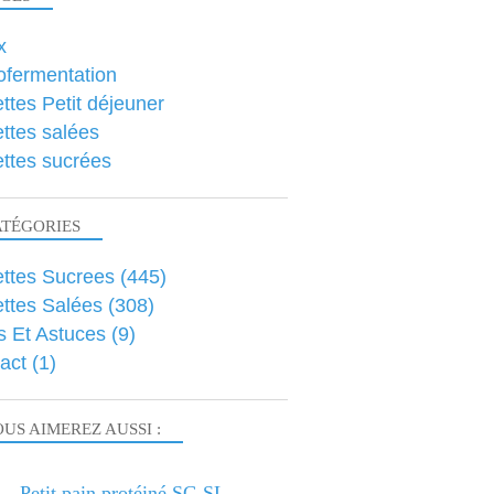
x
ofermentation
ttes Petit déjeuner
ttes salées
ttes sucrées
ATÉGORIES
ttes Sucrees
(445)
ttes Salées
(308)
s Et Astuces
(9)
act
(1)
US AIMEREZ AUSSI :
Petit pain protéiné SG SL