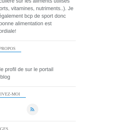
culière sur les aliments utilisés
orts, vitamines, nutriments..). Je
 également bcp de sport donc
bonne alimentation est
ordiale!
PROPOS
le profil de
sur le portail
blog
IVEZ-MOI
AGES