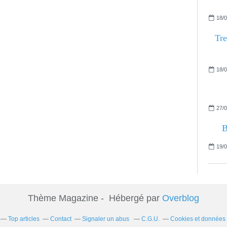
18/0
Tre
18/0
27/0
B
19/0
Thème Magazine - Hébergé par
Overblog
Top articles
Contact
Signaler un abus
C.G.U.
Cookies et données