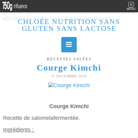
MENU
CHLOÉE NUTRITION SANS
GLUTEN SANS LACTOSE
Allergique au gluten, lactose (et caséine) et passionnée de cuisine, j'élabore des recettes à la fois sucrées et salées. Ayant plusieurs maladies auto immunes, j'essaie de proposer des recettes un maximum IG Bas, en portant une attention particulière sur les aliments utilisés (apports, vitamines, nutriments..). Je fais également bcp de sport donc une bonne alimentation est primordiale!
RECETTES SALÉES
Courge Kimchi
11 DÉCEMBRE 2024
Courge Kimchi
Recette de salomelafermentée.
Ingrédients :