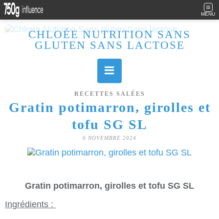
MENU
CHLOÉE NUTRITION SANS
GLUTEN SANS LACTOSE
Allergique au gluten, lactose (et caséine) et passionnée de cuisine, j'élabore des recettes à la fois sucrées et salées. Ayant plusieurs maladies auto immunes, j'essaie de proposer des recettes un maximum IG Bas, en portant une attention particulière sur les aliments utilisés (apports, vitamines, nutriments..). Je fais également bcp de sport donc une bonne alimentation est primordiale!
RECETTES SALÉES
Gratin potimarron, girolles et
tofu SG SL
6 NOVEMBRE 2024
Gratin potimarron, girolles et tofu SG SL
Ingrédients :