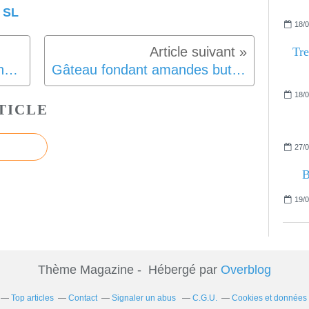
 SL
18/0
Tre
Soupe miso au tofu et spaghetti de sarrasin SG SL Vegan
Gâteau fondant amandes butternut SG SL
18/0
TICLE
27/0
B
19/0
Thème Magazine - Hébergé par
Overblog
Top articles
Contact
Signaler un abus
C.G.U.
Cookies et données