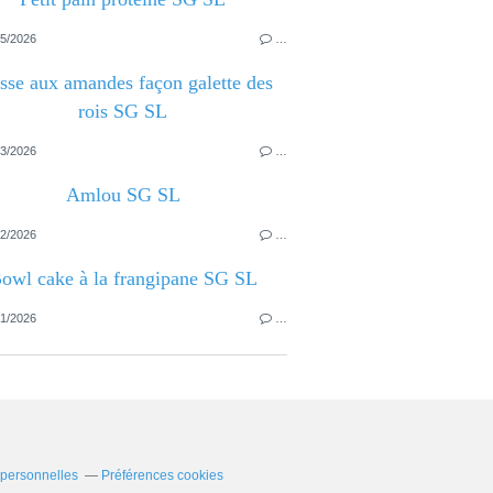
5/2026
…
sse aux amandes façon galette des
rois SG SL
3/2026
…
Amlou SG SL
2/2026
…
owl cake à la frangipane SG SL
1/2026
…
 personnelles
Préférences cookies