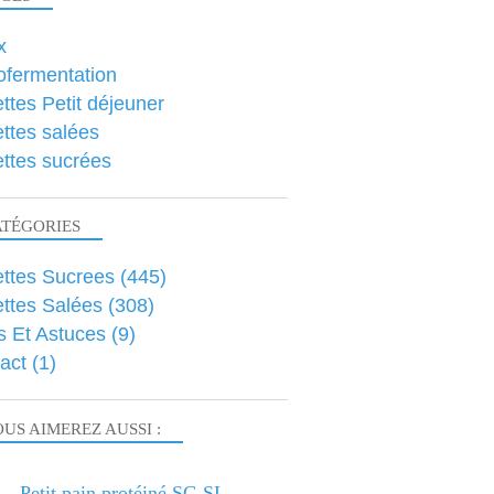
x
ofermentation
ttes Petit déjeuner
ttes salées
ttes sucrées
ATÉGORIES
ttes Sucrees
(445)
ttes Salées
(308)
s Et Astuces
(9)
act
(1)
US AIMEREZ AUSSI :
Petit pain protéiné SG SL