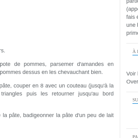
parti
(app
fais
une 
prim
rs.
À 
ompote de pommes, parsemer d'amandes en
s pommes dessus en les chevauchant bien.
Voir 
Over
a pâte, couper en 8 avec un couteau (jusqu'à la
riangles puis les retourner jusqu'au bord
SU
e la pâte, badigeonner la pâte d'un peu de lait
P