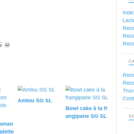
Inde
Lact
Rece
Rece
Rece
C
Rece
Rece
Truc
Cont
Amlou SG SL
Bowl cake à la fr
angipane SG SL
VO
 aman
alette