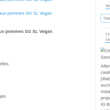
N
ux pommes SG SL Vegan
CH
S
elles
Alle
casé
j'éla
sucr
mala
gan
prop
IG B