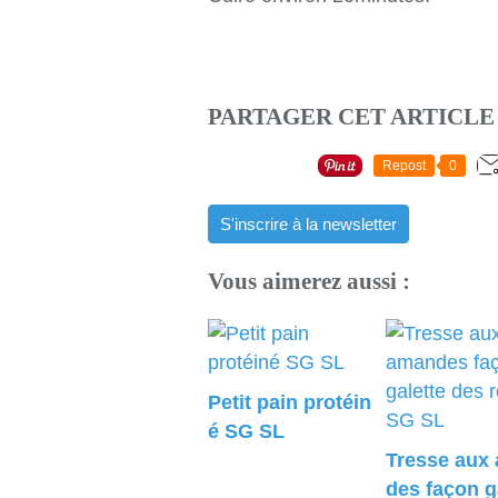
PARTAGER CET ARTICLE
Repost
0
S'inscrire à la newsletter
Vous aimerez aussi :
Petit pain protéin
é SG SL
Tresse aux
des façon g