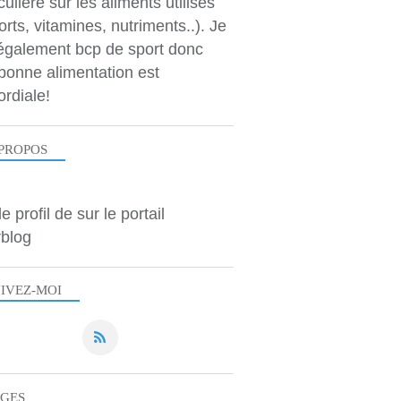
culière sur les aliments utilisés
orts, vitamines, nutriments..). Je
 également bcp de sport donc
bonne alimentation est
ordiale!
PROPOS
le profil de
sur le portail
blog
IVEZ-MOI
AGES