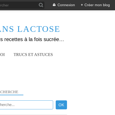
Connexion
+
Créer mon blog
ANS LACTOSE
Allergique au gluten, lactose (et caséine) et passionnée de cuisine, j'élabore des recettes à la fois sucrées et salées. Ayant plusieurs maladies auto immunes, j'essaie de proposer des recettes un maximum IG Bas, en portant une attention particulière sur les aliments utilisés (apports, vitamines, nutriments..). Je fais également bcp de sport donc une bonne alimentation est primordiale!
OI
TRUCS ET ASTUCES
ECHERCHE