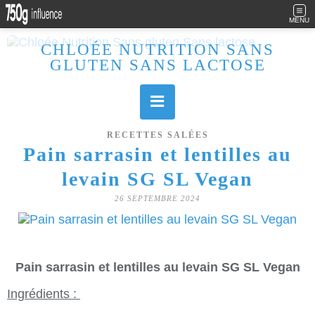
MENU
CHLOÉE NUTRITION SANS
GLUTEN SANS LACTOSE
Allergique au gluten, lactose (et caséine) et passionnée de cuisine, j'élabore des recettes à la fois sucrées et salées. Ayant plusieurs maladies auto immunes, j'essaie de proposer des recettes un maximum IG Bas, en portant une attention particulière sur les aliments utilisés (apports, vitamines, nutriments..). Je fais également bcp de sport donc une bonne alimentation est primordiale!
RECETTES SALÉES
Pain sarrasin et lentilles au
levain SG SL Vegan
26 SEPTEMBRE 2024
Pain sarrasin et lentilles au levain SG SL Vegan
Ingrédients :