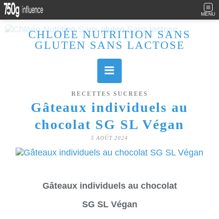
MENU
CHLOÉE NUTRITION SANS
GLUTEN SANS LACTOSE
Allergique au gluten, lactose (et caséine) et passionnée de cuisine, j'élabore des recettes à la fois sucrées et salées. Ayant plusieurs maladies auto immunes, j'essaie de proposer des recettes un maximum IG Bas, en portant une attention particulière sur les aliments utilisés (apports, vitamines, nutriments..). Je fais également bcp de sport donc une bonne alimentation est primordiale!
RECETTES SUCREES
Gâteaux individuels au
chocolat SG SL Végan
5 AOÛT 2024
Gâteaux individuels au chocolat
SG SL Végan