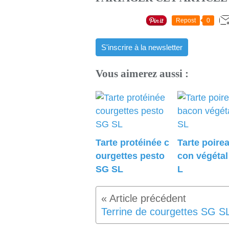
Repost
0
S'inscrire à la newsletter
Vous aimerez aussi :
Tarte protéinée c
Tarte poire
ourgettes pesto
con végéta
SG SL
L
Terrine de courgettes SG S