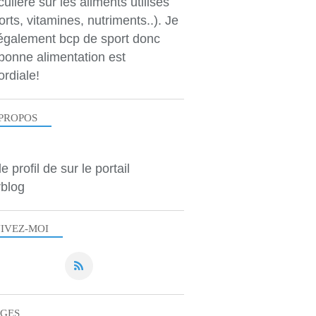
culière sur les aliments utilisés
orts, vitamines, nutriments..). Je
 également bcp de sport donc
bonne alimentation est
ordiale!
PROPOS
le profil de
sur le portail
blog
IVEZ-MOI
AGES