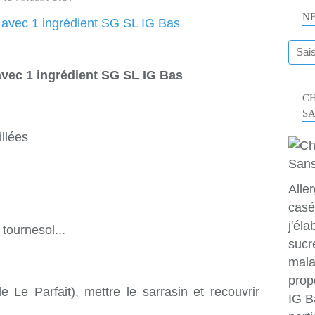
N
avec 1 ingrédient SG SL IG Bas
CH
S
illées
Alle
casé
j'éla
tournesol...
sucr
mala
prop
 Le Parfait), mettre le sarrasin et recouvrir
IG B