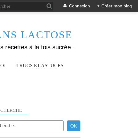
Connexion
+
Créer mon blog
ANS LACTOSE
Allergique au gluten, lactose (et caséine) et passionnée de cuisine, j'élabore des recettes à la fois sucrées et salées. Ayant plusieurs maladies auto immunes, j'essaie de proposer des recettes un maximum IG Bas, en portant une attention particulière sur les aliments utilisés (apports, vitamines, nutriments..). Je fais également bcp de sport donc une bonne alimentation est primordiale!
OI
TRUCS ET ASTUCES
ECHERCHE