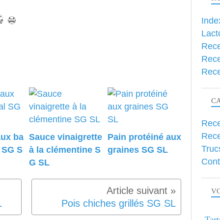
Inde
Lact
Rece
Rece
Rece
C
Rece
Rece
aux ba
Sauce vinaigrette
Pain protéiné aux
Truc
l SG S
à la clémentine S
graines SG SL
Cont
G SL
VO
L
Pois chiches grillés SG SL
Tart