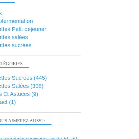
x
ofermentation
ttes Petit déjeuner
ttes salées
ttes sucrées
ATÉGORIES
ttes Sucrees
(445)
ttes Salées
(308)
s Et Astuces
(9)
act
(1)
US AIMEREZ AUSSI :
e protéinée courgettes pesto SG SL