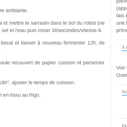
parti
(app
re ambiante.
fais
une 
 et mettre le sarrasin dans le bol du robot (ne
prim
le sel et l'eau puis mixer 30secondes/vitesse 8.
 bocal et laisser à nouveau fermenter 12h, de
À 
.
oule recouvert de papier cuisson et parsemer
Voir 
Over
180°, ajuster le temps de cuisson.
SU
 en tissu au frigo.
P