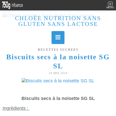
MENU
CHLOÉE NUTRITION SANS
GLUTEN SANS LACTOSE
Allergique au gluten, lactose (et caséine) et passionnée de cuisine, j'élabore des recettes à la fois sucrées et salées. Ayant plusieurs maladies auto immunes, j'essaie de proposer des recettes un maximum IG Bas, en portant une attention particulière sur les aliments utilisés (apports, vitamines, nutriments..). Je fais également bcp de sport donc une bonne alimentation est primordiale!
RECETTES SUCREES
Biscuits secs à la noisette SG
SL
24 MAI 2024
Biscuits secs à la noisette SG SL
Ingrédients :