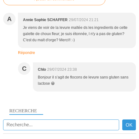
A
Annie Sophie SCHAFFER
29/07/2024 21:21
Je viens de voir de la levure maltée ds les ingredients de cette
galette de choux fleur; je suis étonnée, l n'y a pas de gluten?
C'est du malt d'orge? Merci!! :-)
Répondre
C
Chlo
29/07/2024 23:38
Bonjour il s’agit de flocons de levure sans gluten sans
lactose 😁
RECHERCHE