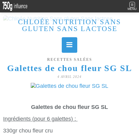
MENU
CHLOÉE NUTRITION SANS
GLUTEN SANS LACTOSE
Allergique au gluten, lactose (et caséine) et passionnée de cuisine, j'élabore des recettes à la fois sucrées et salées. Ayant plusieurs maladies auto immunes, j'essaie de proposer des recettes un maximum IG Bas, en portant une attention particulière sur les aliments utilisés (apports, vitamines, nutriments..). Je fais également bcp de sport donc une bonne alimentation est primordiale!
RECETTES SALÉES
Galettes de chou fleur SG SL
4 AVRIL 2024
Galettes de chou fleur SG SL
Ingrédients (pour 6 galettes) :
330gr chou fleur cru