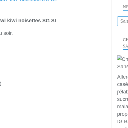
N
wl kiwi noisettes SG SL
u soir.
CH
S
Alle
)
casé
j'éla
sucr
mala
prop
IG B