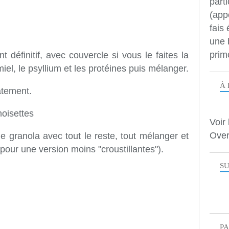
parti
(app
fais
une 
prim
t définitif, avec couvercle si vous le faites la
 miel, le psyllium et les protéines puis mélanger.
À 
atement.
noisettes
Voir 
Over
 granola avec tout le reste, tout mélanger et
pour une version moins "croustillantes").
SU
P