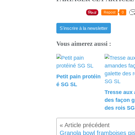
Repost
0
S'inscrire à la newsletter
Vous aimerez aussi :
Petit pain protéin
é SG SL
Tresse aux
des façon g
des rois SG