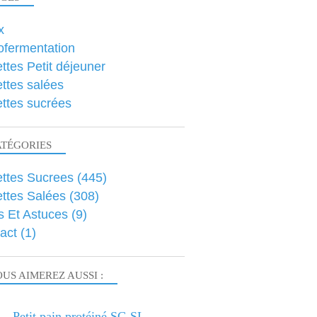
x
ofermentation
ttes Petit déjeuner
ttes salées
ttes sucrées
ATÉGORIES
ttes Sucrees
(445)
ttes Salées
(308)
s Et Astuces
(9)
act
(1)
US AIMEREZ AUSSI :
Petit pain protéiné SG SL