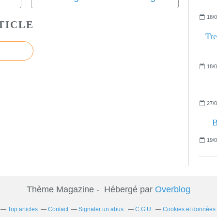
18/0
TICLE
Tre
18/0
27/0
B
19/0
Thème Magazine - Hébergé par
Overblog
Top articles
Contact
Signaler un abus
C.G.U.
Cookies et données