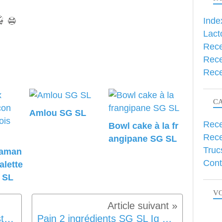
Inde
Lact
Rece
Rece
Rece
C
Amlou SG SL
Rece
Bowl cake à la fr
Rece
angipane SG SL
Truc
 aman
Cont
alette
 SL
VO
Granola bowl framboises pistaches SG SL
Pain 2 ingrédients SG SL Ig Bas