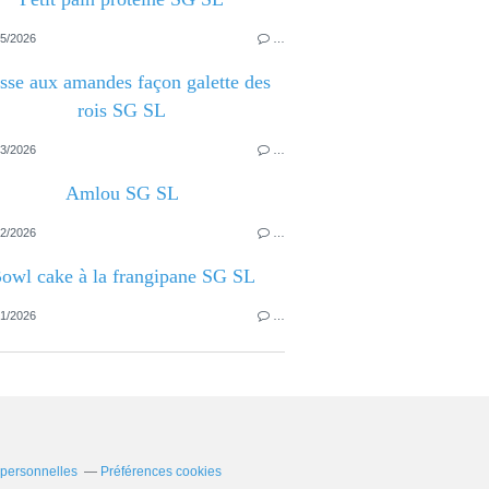
5/2026
…
sse aux amandes façon galette des
rois SG SL
3/2026
…
Amlou SG SL
2/2026
…
owl cake à la frangipane SG SL
1/2026
…
 personnelles
Préférences cookies