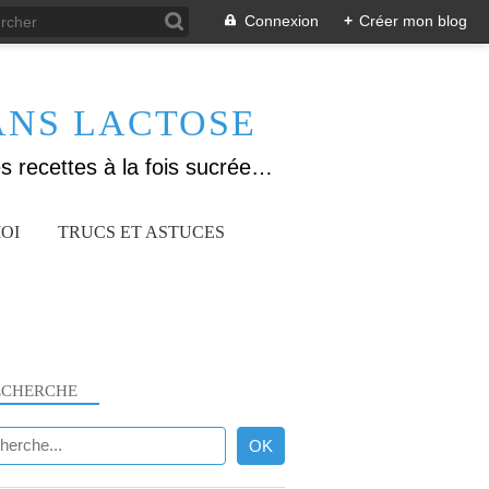
Connexion
+
Créer mon blog
ANS LACTOSE
Allergique au gluten, lactose (et caséine) et passionnée de cuisine, j'élabore des recettes à la fois sucrées et salées. Ayant plusieurs maladies auto immunes, j'essaie de proposer des recettes un maximum IG Bas, en portant une attention particulière sur les aliments utilisés (apports, vitamines, nutriments..). Je fais également bcp de sport donc une bonne alimentation est primordiale!
OI
TRUCS ET ASTUCES
ECHERCHE