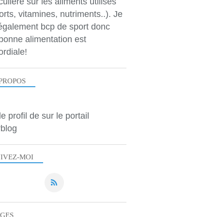
culière sur les aliments utilisés
orts, vitamines, nutriments..). Je
 également bcp de sport donc
bonne alimentation est
ordiale!
PROPOS
le profil de
sur le portail
blog
IVEZ-MOI
AGES