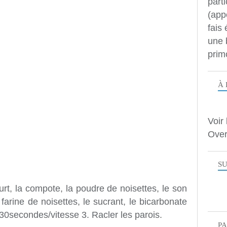
parti
(app
fais
une 
prim
À 
Voir 
Over
SU
urt, la compote, la poudre de noisettes, le son
a farine de noisettes, le sucrant, le bicarbonate
 30secondes/vitesse 3. Racler les parois.
P