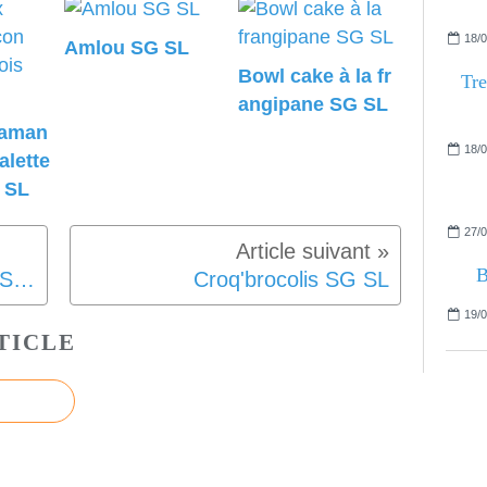
18/0
Amlou SG SL
Bowl cake à la fr
Tre
angipane SG SL
 aman
18/0
alette
 SL
27/0
B
Granola bowl kiwi amandes SG SL
Croq'brocolis SG SL
19/0
TICLE