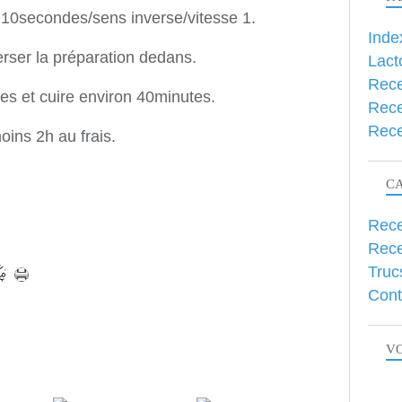
 10secondes/sens inverse/vitesse 1.
Inde
rser la préparation dedans.
Lact
Rece
s et cuire environ 40minutes.
Rece
Rece
oins 2h au frais.
C
Rece
Rece
Truc
Cont
VO