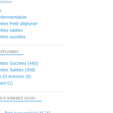
x
ofermentation
ttes Petit déjeuner
ttes salées
ttes sucrées
ATÉGORIES
ttes Sucrees
(445)
ttes Salées
(308)
s Et Astuces
(9)
act
(1)
US AIMEREZ AUSSI :
Petit pain protéiné SG SL