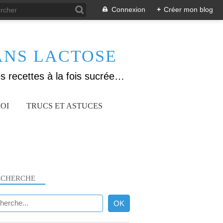
Connexion
+
Créer mon blog
ANS LACTOSE
Allergique au gluten, lactose (et caséine) et passionnée de cuisine, j'élabore des recettes à la fois sucrées et salées. Ayant plusieurs maladies auto immunes, j'essaie de proposer des recettes un maximum IG Bas, en portant une attention particulière sur les aliments utilisés (apports, vitamines, nutriments..). Je fais également bcp de sport donc une bonne alimentation est primordiale!
OI
TRUCS ET ASTUCES
ECHERCHE