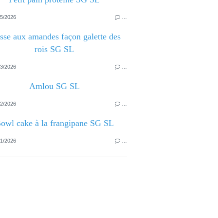
5/2026
…
sse aux amandes façon galette des
rois SG SL
3/2026
…
Amlou SG SL
2/2026
…
owl cake à la frangipane SG SL
1/2026
…