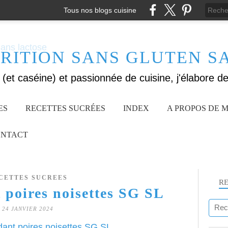
Tous nos blogs cuisine
RITION SANS GLUTEN S
ES
RECETTES SUCRÉES
INDEX
A PROPOS DE M
NTACT
CETTES SUCREES
R
 poires noisettes SG SL
24 JANVIER 2024