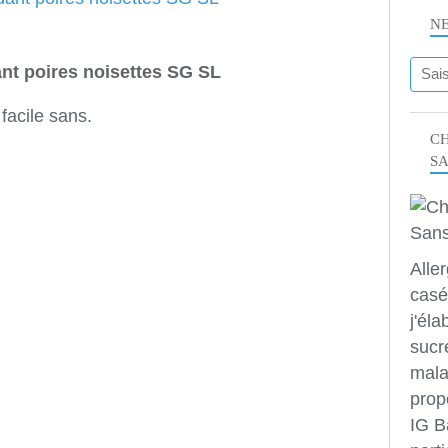
N
nt poires noisettes SG SL
facile sans.
CH
S
Alle
casé
j'éla
sucr
mala
prop
IG B