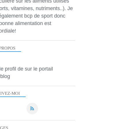
culière sur les aliments utilisés
orts, vitamines, nutriments..). Je
 également bcp de sport donc
bonne alimentation est
ordiale!
PROPOS
le profil de
sur le portail
blog
IVEZ-MOI
AGES