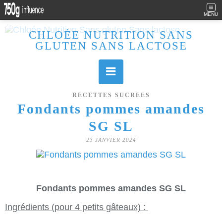
MENU
CHLOÉE NUTRITION SANS
GLUTEN SANS LACTOSE
Allergique au gluten, lactose (et caséine) et passionnée de cuisine, j'élabore des recettes à la fois sucrées et salées. Ayant plusieurs maladies auto immunes, j'essaie de proposer des recettes un maximum IG Bas, en portant une attention particulière sur les aliments utilisés (apports, vitamines, nutriments..). Je fais également bcp de sport donc une bonne alimentation est primordiale!
RECETTES SUCREES
Fondants pommes amandes
SG SL
23 JANVIER 2024
Fondants pommes amandes SG SL
Ingrédients (pour 4 petits gâteaux) :