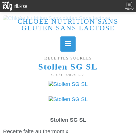
MENU
CHLOÉE NUTRITION SANS
GLUTEN SANS LACTOSE
Allergique au gluten, lactose (et caséine) et passionnée de cuisine, j'élabore des recettes à la fois sucrées et salées. Ayant plusieurs maladies auto immunes, j'essaie de proposer des recettes un maximum IG Bas, en portant une attention particulière sur les aliments utilisés (apports, vitamines, nutriments..). Je fais également bcp de sport donc une bonne alimentation est primordiale!
RECETTES SUCREES
Stollen SG SL
15 DÉCEMBRE 2023
Stollen SG SL
Recette faite au thermomix.