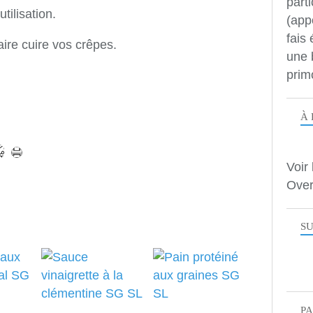
parti
tilisation.
(app
fais
aire cuire vos crêpes.
une 
prim
À 
Voir 
Over
SU
P