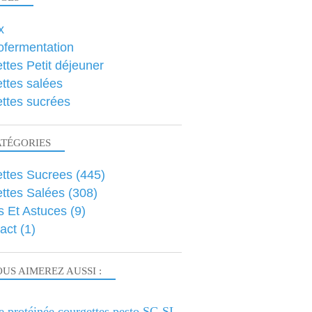
x
ofermentation
ttes Petit déjeuner
ttes salées
ttes sucrées
ATÉGORIES
ttes Sucrees
(445)
ttes Salées
(308)
s Et Astuces
(9)
act
(1)
US AIMEREZ AUSSI :
e protéinée courgettes pesto SG SL