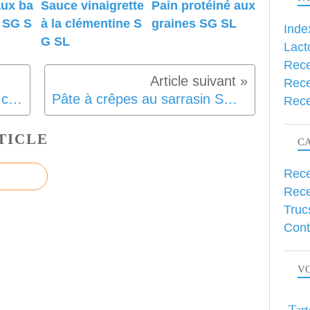
aux ba
Sauce vinaigrette
Pain protéiné aux
l SG S
à la clémentine S
graines SG SL
Inde
G SL
Lact
Rece
Rece
Velouté butternut et lentilles corail au curry SG SL
Pâte à crêpes au sarrasin SG SL
Rece
TICLE
C
Rece
Rece
Truc
Cont
VO
Tart