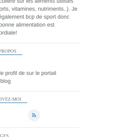
culière sur les aliments utilisés
orts, vitamines, nutriments..). Je
 également bcp de sport donc
bonne alimentation est
ordiale!
PROPOS
le profil de
sur le portail
blog
IVEZ-MOI
AGES