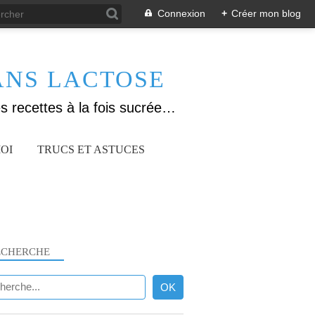
Connexion
+
Créer mon blog
ANS LACTOSE
Allergique au gluten, lactose (et caséine) et passionnée de cuisine, j'élabore des recettes à la fois sucrées et salées. Ayant plusieurs maladies auto immunes, j'essaie de proposer des recettes un maximum IG Bas, en portant une attention particulière sur les aliments utilisés (apports, vitamines, nutriments..). Je fais également bcp de sport donc une bonne alimentation est primordiale!
OI
TRUCS ET ASTUCES
ECHERCHE