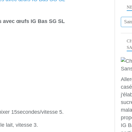
N
s avec œufs IG Bas SG SL
CH
S
Alle
casé
j'éla
sucr
mala
mixer 15secondes/vitesse 5.
prop
le lait, vitesse 3.
IG B