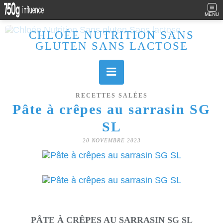
MENU
CHLOÉE NUTRITION SANS
GLUTEN SANS LACTOSE
Allergique au gluten, lactose (et caséine) et passionnée de cuisine, j'élabore des recettes à la fois sucrées et salées. Ayant plusieurs maladies auto immunes, j'essaie de proposer des recettes un maximum IG Bas, en portant une attention particulière sur les aliments utilisés (apports, vitamines, nutriments..). Je fais également bcp de sport donc une bonne alimentation est primordiale!
RECETTES SALÉES
Pâte à crêpes au sarrasin SG
SL
20 NOVEMBRE 2023
PÂTE À CRÊPES AU SARRASIN SG SL