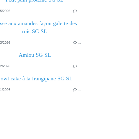
5/2026
…
sse aux amandes façon galette des
rois SG SL
3/2026
…
Amlou SG SL
2/2026
…
owl cake à la frangipane SG SL
1/2026
…