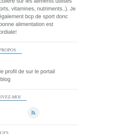
culière sur les aliments utilisés
orts, vitamines, nutriments..). Je
 également bcp de sport donc
bonne alimentation est
ordiale!
PROPOS
le profil de
sur le portail
blog
IVEZ-MOI
AGES