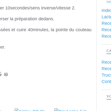
er 10secondes/sens inverse/vitesse 2.
Inde
Lact
rser la préparation dedans.
Rece
Rece
ées et cuire 40minutes, la pointe du couteau
Rece
ler.
C
Rece
Rece
Truc
Cont
VO