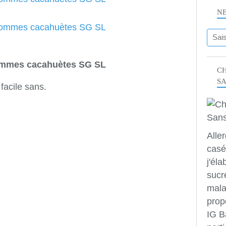
N
mmes cacahuètes SG SL
CH
S
facile sans.
Alle
casé
j'éla
sucr
mala
prop
IG B