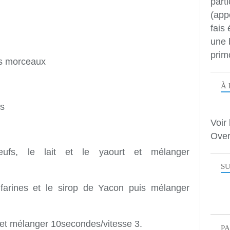
parti
(app
fais
une 
prim
s morceaux
À 
es
Voir 
Over
ufs, le lait et le yaourt et mélanger
SU
 farines et le sirop de Yacon puis mélanger
 et mélanger 10secondes/vitesse 3.
P