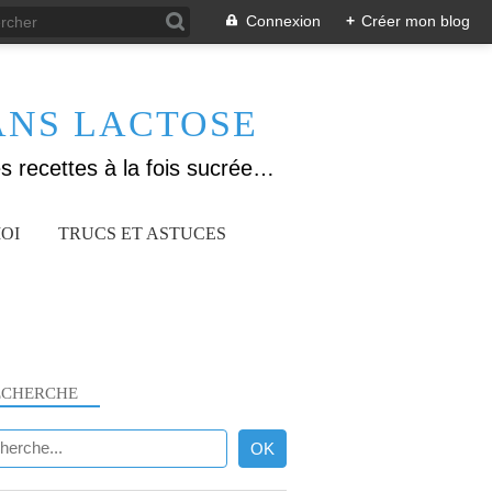
Connexion
+
Créer mon blog
ANS LACTOSE
Allergique au gluten, lactose (et caséine) et passionnée de cuisine, j'élabore des recettes à la fois sucrées et salées. Ayant plusieurs maladies auto immunes, j'essaie de proposer des recettes un maximum IG Bas, en portant une attention particulière sur les aliments utilisés (apports, vitamines, nutriments..). Je fais également bcp de sport donc une bonne alimentation est primordiale!
OI
TRUCS ET ASTUCES
ECHERCHE