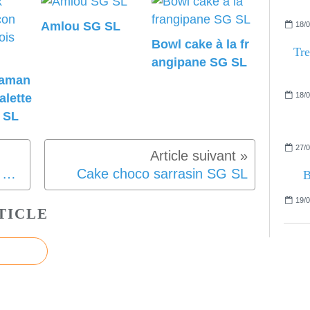
Amlou SG SL
18/0
Bowl cake à la fr
Tre
angipane SG SL
 aman
18/0
alette
 SL
27/0
Poêlée de chou fleur SG SL Vegan
Cake choco sarrasin SG SL
B
19/0
TICLE