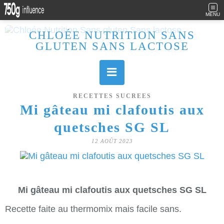
MENU
CHLOÉE NUTRITION SANS
GLUTEN SANS LACTOSE
Allergique au gluten, lactose (et caséine) et passionnée de cuisine, j'élabore des recettes à la fois sucrées et salées. Ayant plusieurs maladies auto immunes, j'essaie de proposer des recettes un maximum IG Bas, en portant une attention particulière sur les aliments utilisés (apports, vitamines, nutriments..). Je fais également bcp de sport donc une bonne alimentation est primordiale!
RECETTES SUCREES
Mi gâteau mi clafoutis aux
quetsches SG SL
12 AOÛT 2023
Mi gâteau mi clafoutis aux quetsches SG SL
Recette faite au thermomix mais facile sans.