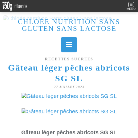
MENU
CHLOÉE NUTRITION SANS
GLUTEN SANS LACTOSE
Allergique au gluten, lactose (et caséine) et passionnée de cuisine, j'élabore des recettes à la fois sucrées et salées. Ayant plusieurs maladies auto immunes, j'essaie de proposer des recettes un maximum IG Bas, en portant une attention particulière sur les aliments utilisés (apports, vitamines, nutriments..). Je fais également bcp de sport donc une bonne alimentation est primordiale!
RECETTES SUCREES
Gâteau léger pêches abricots
SG SL
27 JUILLET 2023
Gâteau léger pêches abricots SG SL