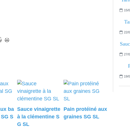
15/0
Ta
22/0
Sauc
27/0
19/0
aux ba
Sauce vinaigrette
Pain protéiné aux
l SG S
à la clémentine S
graines SG SL
G SL