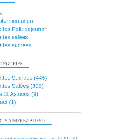
x
ofermentation
ttes Petit déjeuner
ttes salées
ttes sucrées
ATÉGORIES
ttes Sucrees
(445)
ttes Salées
(308)
s Et Astuces
(9)
act
(1)
US AIMEREZ AUSSI :
e protéinée courgettes pesto SG SL