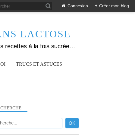
Connexion
+
Créer mon blog
ANS LACTOSE
Allergique au gluten, lactose (et caséine) et passionnée de cuisine, j'élabore des recettes à la fois sucrées et salées. Ayant plusieurs maladies auto immunes, j'essaie de proposer des recettes un maximum IG Bas, en portant une attention particulière sur les aliments utilisés (apports, vitamines, nutriments..). Je fais également bcp de sport donc une bonne alimentation est primordiale!
OI
TRUCS ET ASTUCES
ECHERCHE