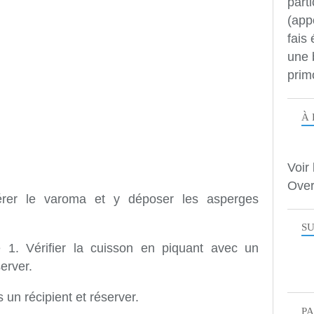
parti
(app
fais
une 
prim
À 
Voir 
Over
sérer le varoma et y déposer les asperges
SU
e 1. Vérifier la cuisson en piquant avec un
erver.
 un récipient et réserver.
P