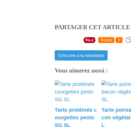
PARTAGER CET ARTICLE
Repost
0
S'inscrire à la newsletter
Vous aimerez aussi :
Tarte protéinée c
Tarte poire
ourgettes pesto
con végéta
SG SL
L