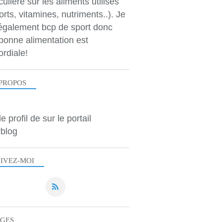
culière sur les aliments utilisés
orts, vitamines, nutriments..). Je
 également bcp de sport donc
bonne alimentation est
ordiale!
PROPOS
le profil de
sur le portail
blog
IVEZ-MOI
AGES