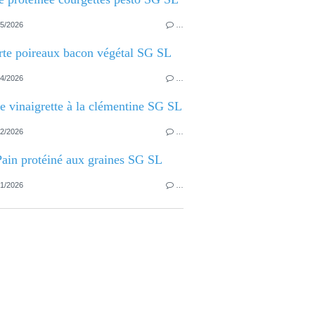
5/2026
…
rte poireaux bacon végétal SG SL
4/2026
…
e vinaigrette à la clémentine SG SL
2/2026
…
Pain protéiné aux graines SG SL
1/2026
…