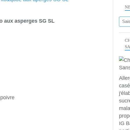
N
to aux asperges SG SL
CH
S
Alle
casé
j'éla
 poivre
sucr
mala
prop
IG B