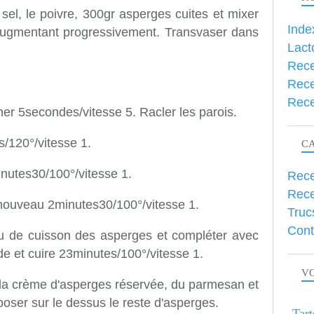
 sel, le poivre, 300gr asperges cuites et mixer
Inde
augmentant progressivement. Transvaser dans
Lact
Rece
Rece
Rece
acher 5secondes/vitesse 5. Racler les parois.
es/120°/vitesse 1.
C
minutes30/100°/vitesse 1.
Rece
Rece
à nouveau 2minutes30/100°/vitesse 1.
Truc
Cont
eau de cuisson des asperges et compléter avec
ide et cuire 23minutes/100°/vitesse 1.
VO
r la crème d'asperges réservée, du parmesan et
oser sur le dessus le reste d'asperges.
Tart