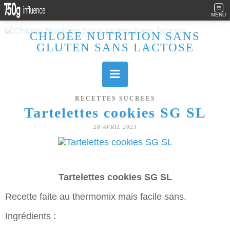
MENU
CHLOÉE NUTRITION SANS
GLUTEN SANS LACTOSE
Allergique au gluten, lactose (et caséine) et passionnée de cuisine, j'élabore des recettes à la fois sucrées et salées. Ayant plusieurs maladies auto immunes, j'essaie de proposer des recettes un maximum IG Bas, en portant une attention particulière sur les aliments utilisés (apports, vitamines, nutriments..). Je fais également bcp de sport donc une bonne alimentation est primordiale!
RECETTES SUCREES
Tartelettes cookies SG SL
28 AVRIL 2023
Tartelettes cookies SG SL
Recette faite au thermomix mais facile sans.
Ingrédients :