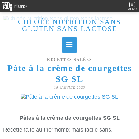
MENU
CHLOÉE NUTRITION SANS
GLUTEN SANS LACTOSE
Allergique au gluten, lactose (et caséine) et passionnée de cuisine, j'élabore des recettes à la fois sucrées et salées. Ayant plusieurs maladies auto immunes, j'essaie de proposer des recettes un maximum IG Bas, en portant une attention particulière sur les aliments utilisés (apports, vitamines, nutriments..). Je fais également bcp de sport donc une bonne alimentation est primordiale!
RECETTES SALÉES
Pâte à la crème de courgettes
SG SL
16 JANVIER 2023
Pâtes à la crème de courgettes SG SL
Recette faite au thermomix mais facile sans.